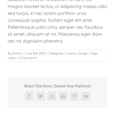
magna laoreet lectus, ut adipiscing massa odio
sed turpis. In nec lorem porttitor urna
consequat sagittis. Nullam eget elit ante.
Pellentesque justo urna, semper nec faucibus
sit amet, aliquam at mi. Maecenas eget diam
nec mi dignissim pharetra.
By
ibrahim
|
July 31st, 2012
|
Categories:
Creative
,
Design
|
Tags:
Video
|
0 Comments
Share This Story, Choose Your Platform!
Facebook
Twitter
Reddit
LinkedIn
Pinterest
Vk