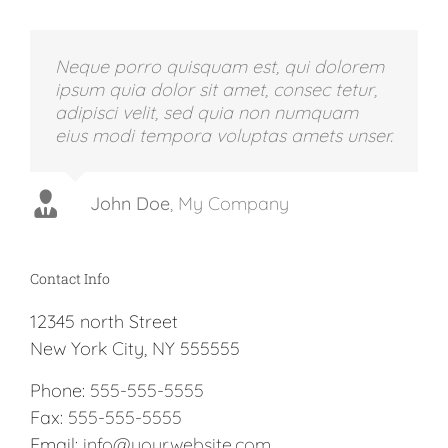
Neque porro quisquam est, qui dolorem
ipsum quia dolor sit amet, consec tetur,
adipisci velit, sed quia non numquam
eius modi tempora voluptas amets unser.
John Doe
Luke Beck
,
My Company
Theme Fusion
Contact Info
12345 north Street
New York City, NY 555555
Phone:
555-555-5555
Fax:
555-555-5555
Email:
info@yourwebsite.com